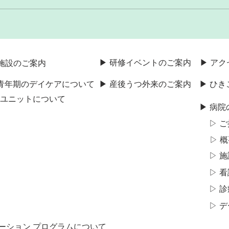
▶ 研修イベントのご案内
▶ ア
施設のご案内
・青年期のデイケアについて
▶ 産後うつ外来のご案内
▶ ひ
期ユニットについて
▶ 病院
▷ 
▷ 
▷ 
▷ 
▷ 
▷ 
テーション プログラムについて