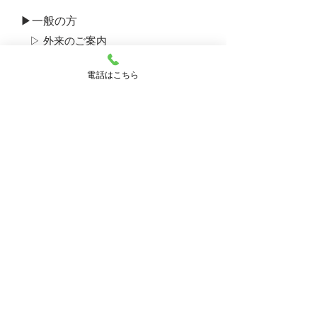
▶一般の方
▷ 外来のご案内
▷ 入院のご案内
電話はこちら
▷ 病棟のご案内
▷ デイケアのご案内
▷ 作業療法のご案内
▷ 臨床心理科のご案内
▷ 訪問支援部門のご案内
▷ 入院中のお食事
▷ 外来アルコール​リハビリテーション プログラムについて
▷​家族教室のご案内
▶ 思春期・青年期のデイケアについて
▷​思春期ユニットについて
▶ 産後うつ外来のご案内
▶ ひきこもり外来のご案内