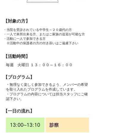
【対象の方】
・当院を受診されている中学生～２０歳代の方
・一人で来所出来る方、またはご家族の送迎が可能な方
・活動に一人で参加できる方
※活動中の保護者の方の付き添いはご遠慮下さい
【活動時間】
毎週 火曜日 １３：００～１６：００
【プログラム】
・無理なく楽しく参加できるよう、メンバーの希望
を取り入れたプログラムを作成しています。
・プログラムの内容については担当スタッフにご確
認下さい。
【一日の流れ】
13:00~13:10
診察