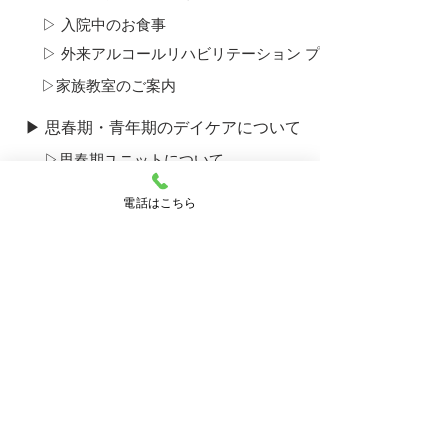
▷ 入院中のお食事
▷ 外来アルコール​リハビリテーション プログラムについて
▷​家族教室のご案内
▶ 思春期・青年期のデイケアについて
▷​思春期ユニットについて
▶ 産後うつ外来のご案内
電話はこちら
▶ ひきこもり外来のご案内
▶ 採用のご案内
▶ 病院のご案内
▷ ご挨拶・運営理念
▷ 概要・沿革
▷ 施設のご案内
▷ 看護部
▷ 診療部