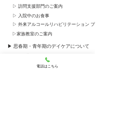
▷ 訪問支援部門のご案内
▷ 入院中のお食事
▷ 外来アルコール​リハビリテーション プログラムについて
▷​家族教室のご案内
▶ 思春期・青年期のデイケアについて
▷​思春期ユニットについて
▶ 産後うつ外来のご案内
電話はこちら
▶ ひきこもり外来のご案内
▶ 採用のご案内
▶ 病院のご案内
▷ ご挨拶・運営理念
▷ 概要・沿革
▷ 施設のご案内
▷ 看護部