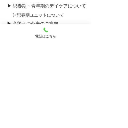
▶ 思春期・青年期のデイケアについて
▷​思春期ユニットについて
▶ 産後うつ外来のご案内
▶ ひきこもり外来のご案内
電話はこちら
▶ 採用のご案内
▶ 病院のご案内
▷ ご挨拶・運営理念
▷ 概要・沿革
▷ 施設のご案内
▷ 看護部
▷ 診療部
▷ データベース
▶ 地域開放施設のご案内
▶ 研修イベントのご案内