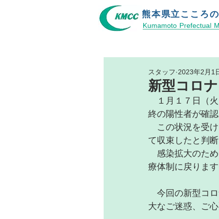
熊本県立​こころ
スタッフ
2023年2月1
新型コロナ
　１月１７日（火
終の陽性者が確認
　この状況を受け
て収束したと判断
　感染拡大のため
療体制に戻ります
　今回の新型コロ
大なご迷惑、ご心