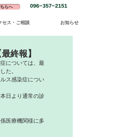
096−357−2151
ちらへ
クセス・ご相談
お知らせ
【最終報】
染症については、最
でした。
イルス感染症につい
、本日より通常の診
関係医療機関様に多