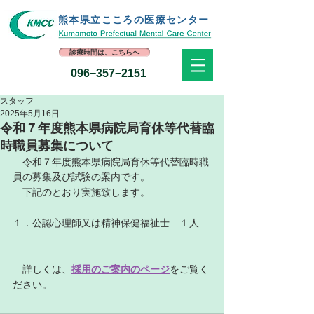
熊本県立​こころの医療センター
診療時間は、こちらへ
096−357−2151
スタッフ
2025年5月16日
令和７年度熊本県病院局育休等代替臨
時職員募集について
　令和７年度熊本県病院局育休等代替臨時職
員の募集及び試験の案内です。
　下記のとおり実施致します。
１．公認心理師又は精神保健福祉士　１人
　詳しくは、
採用のご案内のページ
をご覧く
ださい。