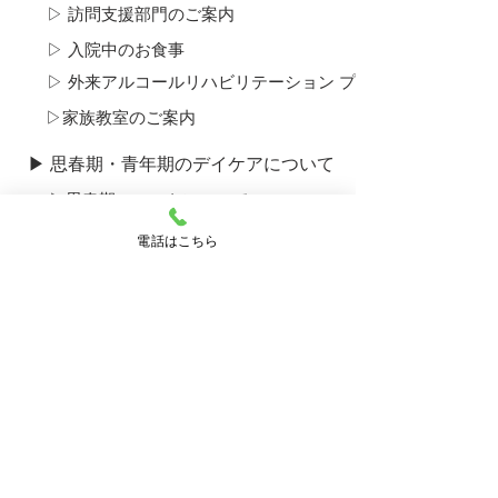
▷ 訪問支援部門のご案内
▷ 入院中のお食事
▷ 外来アルコール​リハビリテーション プログラムについて
▷​家族教室のご案内
▶ 思春期・青年期のデイケアについて
▷​思春期ユニットについて
▶ 産後うつ外来のご案内
電話はこちら
▶ ひきこもり外来のご案内
▶ 採用のご案内
▶ 病院のご案内
▷ ご挨拶・運営理念
▷ 概要・沿革
▷ 施設のご案内
▷ 看護部