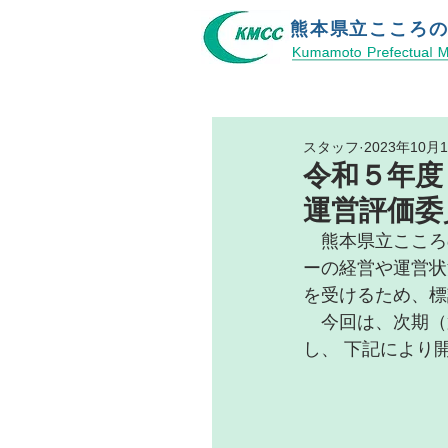
熊本県立​こころ
スタッフ
2023年10月
令和５年度
運営評価委
　熊本県立こころ
ーの経営や運営状
を受けるため、標
　今回は、次期（
し、 下記により