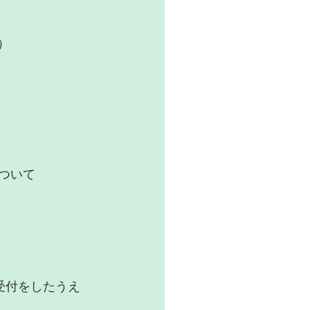
）
について
受付をしたうえ 