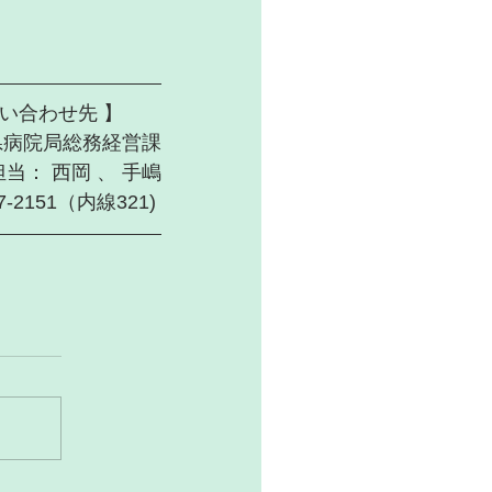
    【お問い合わせ先 】       
県病院局総務経営課
担当： 西岡 、 手嶋
57-2151（内線321) 