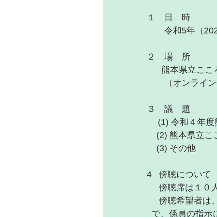
１　日　時　　
　　令和5年（202
２　場　所　　
      熊本
　　（オンライン
３　議　題
 　(1) 令和
    (2) 
    (3) その他
4   傍聴について
     傍聴席は
     傍聴
  で、係員の指